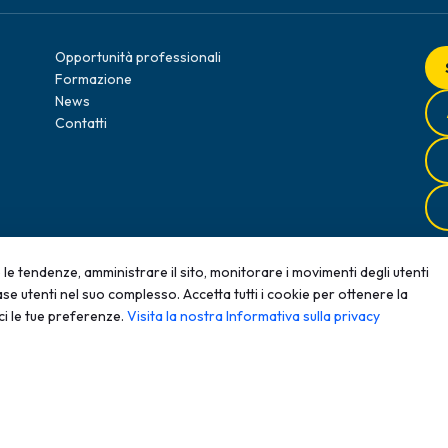
Opportunità professionali
Formazione
News
Contatti
le tendenze, amministrare il sito, monitorare i movimenti degli utenti
se utenti nel suo complesso. Accetta tutti i cookie per ottenere la
roduzione, anche parziale, senza autorizzazione scritta è
ci le tue preferenze.
Visita la nostra Informativa sulla privacy
Meccani