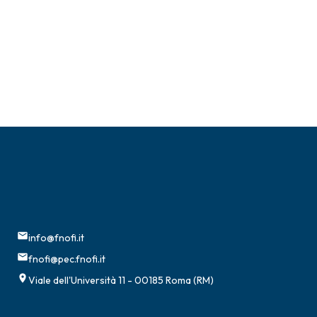
info@fnofi.it
fnofi@pec.fnofi.it
Viale dell'Università 11 - 00185 Roma (RM)