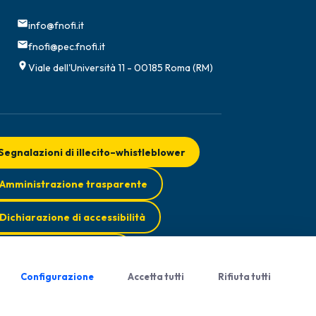
info@fnofi.it
fnofi@pec.fnofi.it
Viale dell'Università 11 - 00185 Roma (RM)
Segnalazioni di illecito–whistleblower
Amministrazione trasparente
Dichiarazione di accessibilità
Obiettivi di accessibilità
Configurazione
Accetta tutti
Rifiuta tutti