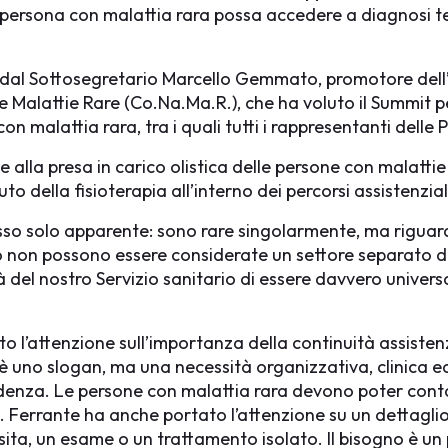
persona con malattia rara possa accedere a diagnosi tem
o dal Sottosegretario Marcello Gemmato, promotore dell’
Malattie Rare (Co.Na.Ma.R.), che ha voluto il Summit per 
on malattia rara, tra i quali tutti i rappresentanti delle 
e alla presa in carico olistica delle persone con malattie
o della fisioterapia all’interno dei percorsi assistenziali
o solo apparente: sono rare singolarmente, ma riguardan
esto non possono essere considerate un settore separato d
tà del nostro Servizio sanitario di essere davvero univer
to l’attenzione sull’importanza della continuità assisten
on è uno slogan, ma una necessità organizzativa, clinica e
idenza. Le persone con malattia rara devono poter contare 
». Ferrante ha anche portato l’attenzione su un dettagl
sita, un esame o un trattamento isolato. Il bisogno è un p