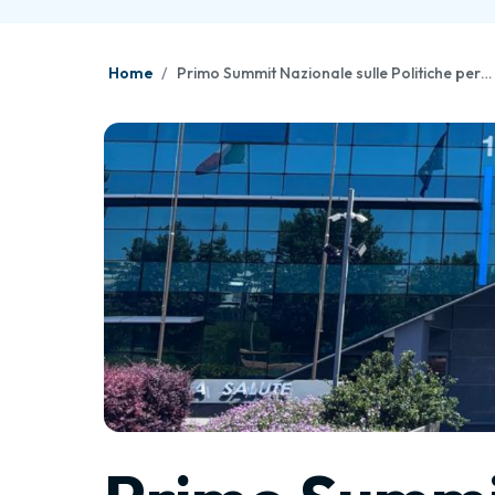
Home
Primo Summit Nazionale sulle Politiche per le Malattie Rare.Ferrante: «La presa in carico olistica non è uno slogan, ma una necessità organizzativa, clinica ed etica»