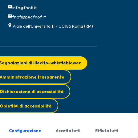
info@fnofi.it
fnofi@pec.fnofi.it
Viale dell'Università 11 - 00185 Roma (RM)
Segnalazioni di illecito–whistleblower
Amministrazione trasparente
Dichiarazione di accessibilità
Obiettivi di accessibilità
Configurazione
Accetta tutti
Rifiuta tutti