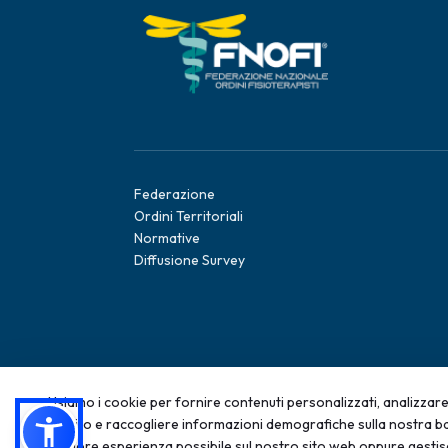
Federazione
Ordini Territoriali
Normative
Diffusione Survey
Usiamo i cookie per fornire contenuti personalizzati, analizzare 
sul sito e raccogliere informazioni demografiche sulla nostra ba
2025 - Tutti i diritti sono riservati; qualsiasi rip
migliore esperienza possibile sul nostro sito web oppure gestis