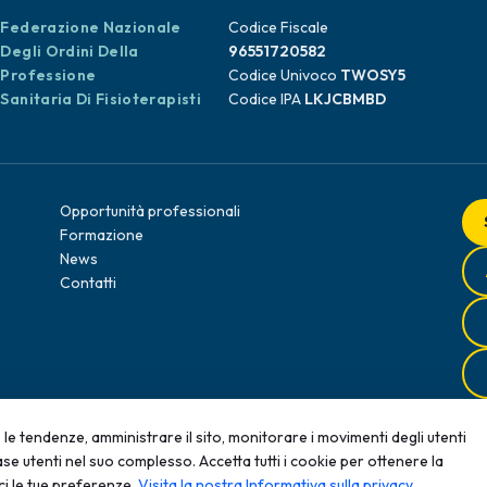
Federazione Nazionale
Codice Fiscale
Degli Ordini Della
96551720582
Professione
Codice Univoco
TWOSY5
Sanitaria Di Fisioterapisti
Codice IPA
LKJCBMBD
Opportunità professionali
Formazione
News
Contatti
le tendenze, amministrare il sito, monitorare i movimenti degli utenti
se utenti nel suo complesso. Accetta tutti i cookie per ottenere la
roduzione, anche parziale, senza autorizzazione scritta è
ci le tue preferenze.
Visita la nostra Informativa sulla privacy