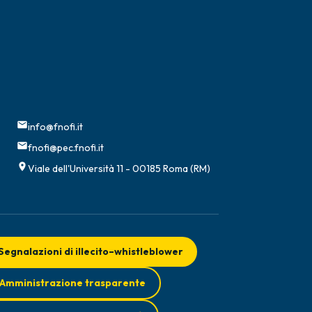
info@fnofi.it
fnofi@pec.fnofi.it
Viale dell'Università 11 - 00185 Roma (RM)
Segnalazioni di illecito–whistleblower
Amministrazione trasparente