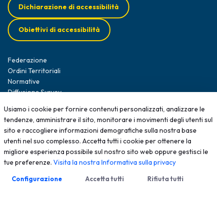
Dichiarazione di accessibilità
Obiettivi di accessibilità
Federazione
Ordini Territoriali
Normative
Diffusione Survey
Opportunità professionali
Usiamo i cookie per fornire contenuti personalizzati, analizzare le
Formazione
tendenze, amministrare il sito, monitorare i movimenti degli utenti sul
News
sito e raccogliere informazioni demografiche sulla nostra base
Contatti
utenti nel suo complesso. Accetta tutti i cookie per ottenere la
migliore esperienza possibile sul nostro sito web oppure gestisci le
2025 - Tutti i diritti sono riservati; qualsiasi riproduzione, anche
tue preferenze.
Visita la nostra Informativa sulla privacy
parziale, senza autorizzazione scritta è vietata
Configurazione
Accetta tutti
Rifiuta tutti
Meccanismo di Feedback
Privacy Policy