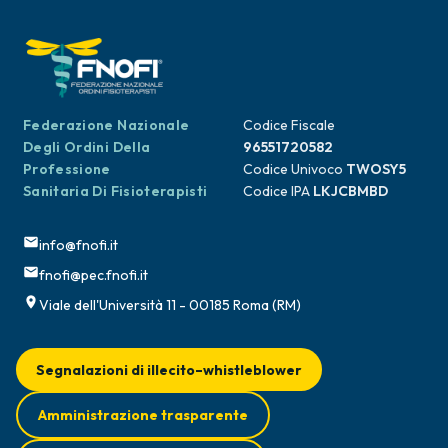
Federazione Nazionale
Codice Fiscale
Degli Ordini Della
96551720582
Professione
Codice Univoco
TWOSY5
Sanitaria Di Fisioterapisti
Codice IPA
LKJCBMBD
info@fnofi.it
fnofi@pec.fnofi.it
Viale dell'Università 11 - 00185 Roma (RM)
Segnalazioni di illecito–whistleblower
Amministrazione trasparente