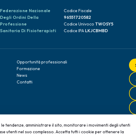
Federazione Nazionale
Codice Fiscale
Degli Ordini Della
96551720582
Professione
Codice Univoco
TWOSY5
Sanitaria Di Fisioterapisti
Codice IPA
LKJCBMBD
Opportunità professionali
Formazione
News
Contatti
le tendenze, amministrare il sito, monitorare i movimenti degli utenti
se utenti nel suo complesso. Accetta tutti i cookie per ottenere la