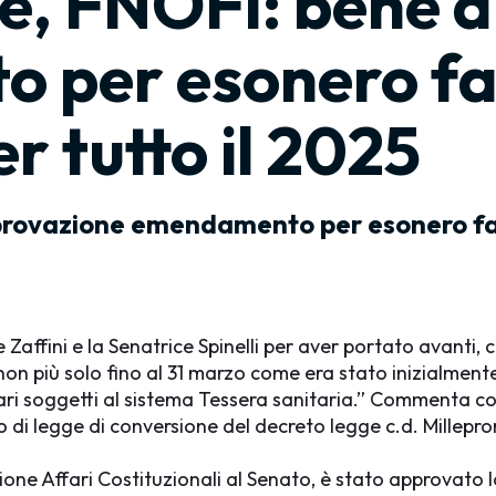
e, FNOFI: bene 
 per esonero fa
er tutto il 2025
rovazione emendamento per esonero fatt
affini e la Senatrice Spinelli per aver portato avanti, co
 non più solo fino al 31 marzo come era stato inizialment
itari soggetti al sistema Tessera sanitaria.” Commenta co
di legge di conversione del decreto legge c.d. Millepror
ione Affari Costituzionali al Senato, è stato approvato l