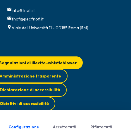
info@fnofi.it
fnofi@pec.fnofi.it
Viale dell'Università 11 - 00185 Roma (RM)
Segnalazioni di illecito–whistleblower
Amministrazione trasparente
Dichiarazione di accessibilità
Obiettivi di accessibilità
Configurazione
Accetta tutti
Rifiuta tutti