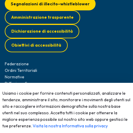
Segnalazioni di illecito–whistleblower
Amministrazione trasparente
Dichiarazione di accessibilità
Obiettivi di accessibilità
Federazione
Ordini Territoriali
Normative
Diffusione Survey
Opportunità professionali
Usiamo i cookie per fornire contenuti personalizzati, analizzare le
Formazione
tendenze, amministrare il sito, monitorare i movimenti degli utenti sul
News
sito e raccogliere informazioni demografiche sulla nostra base
Contatti
utenti nel suo complesso. Accetta tutti i cookie per ottenere la
migliore esperienza possibile sul nostro sito web oppure gestisci le
2025 - Tutti i diritti sono riservati; qualsiasi riproduzione, anche
tue preferenze.
Visita la nostra Informativa sulla privacy
parziale, senza autorizzazione scritta è vietata