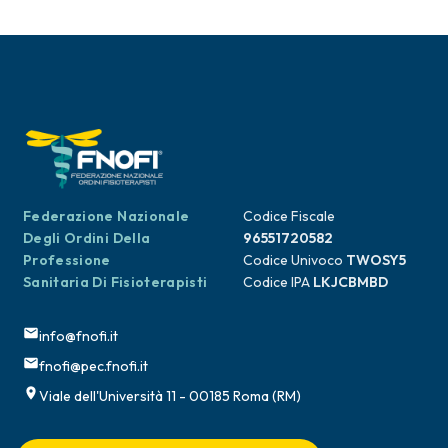
Federazione Nazionale
Codice Fiscale
Degli Ordini Della
96551720582
Professione
Codice Univoco
TWOSY5
Sanitaria Di Fisioterapisti
Codice IPA
LKJCBMBD
info@fnofi.it
fnofi@pec.fnofi.it
Viale dell'Università 11 - 00185 Roma (RM)