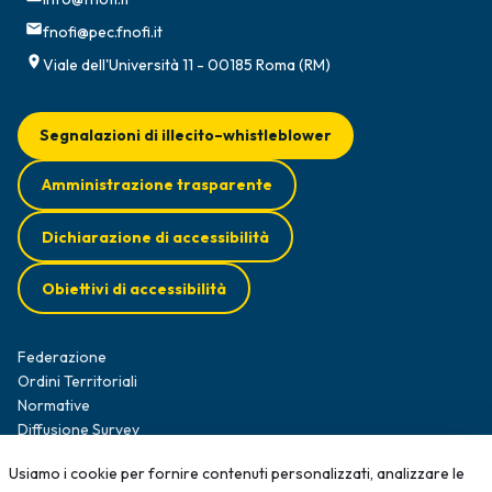
fnofi@pec.fnofi.it
Viale dell'Università 11 - 00185 Roma (RM)
Segnalazioni di illecito–whistleblower
Amministrazione trasparente
Dichiarazione di accessibilità
Obiettivi di accessibilità
Federazione
Ordini Territoriali
Normative
Diffusione Survey
Opportunità professionali
Usiamo i cookie per fornire contenuti personalizzati, analizzare le
Formazione