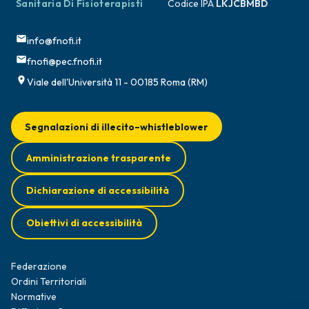
Sanitaria Di Fisioterapisti
Codice IPA
LKJCBMBD
info@fnofi.it
fnofi@pec.fnofi.it
Viale dell'Università 11 - 00185 Roma (RM)
Segnalazioni di illecito–whistleblower
Amministrazione trasparente
Dichiarazione di accessibilità
Obiettivi di accessibilità
Federazione
Ordini Territoriali
Normative