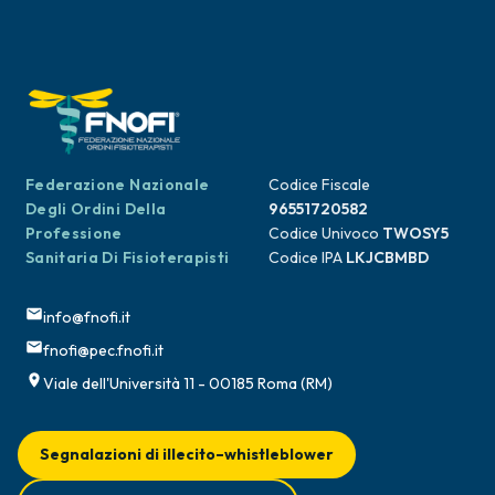
Federazione Nazionale
Codice Fiscale
Degli Ordini Della
96551720582
Professione
Codice Univoco
TWOSY5
Sanitaria Di Fisioterapisti
Codice IPA
LKJCBMBD
info@fnofi.it
fnofi@pec.fnofi.it
Viale dell'Università 11 - 00185 Roma (RM)
Segnalazioni di illecito–whistleblower