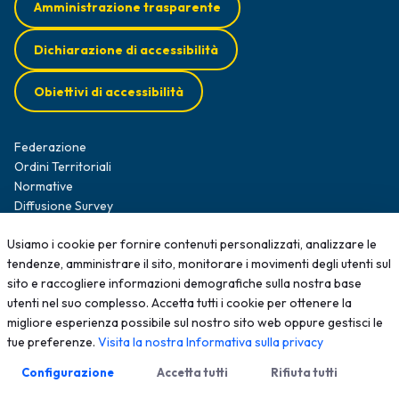
Amministrazione trasparente
Dichiarazione di accessibilità
Obiettivi di accessibilità
Federazione
Ordini Territoriali
Normative
Diffusione Survey
Opportunità professionali
Usiamo i cookie per fornire contenuti personalizzati, analizzare le
Formazione
tendenze, amministrare il sito, monitorare i movimenti degli utenti sul
News
sito e raccogliere informazioni demografiche sulla nostra base
Contatti
utenti nel suo complesso. Accetta tutti i cookie per ottenere la
migliore esperienza possibile sul nostro sito web oppure gestisci le
2025 - Tutti i diritti sono riservati; qualsiasi riproduzione, anche
tue preferenze.
Visita la nostra Informativa sulla privacy
parziale, senza autorizzazione scritta è vietata
Meccanismo di Feedback
Privacy Policy
Configurazione
Accetta tutti
Rifiuta tutti