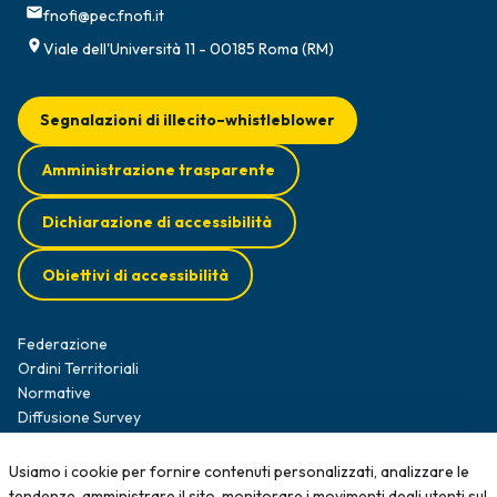
fnofi@pec.fnofi.it
Viale dell'Università 11 - 00185 Roma (RM)
Segnalazioni di illecito–whistleblower
Amministrazione trasparente
Dichiarazione di accessibilità
Obiettivi di accessibilità
Federazione
Ordini Territoriali
Normative
Diffusione Survey
Opportunità professionali
Formazione
Usiamo i cookie per fornire contenuti personalizzati, analizzare le
News
tendenze, amministrare il sito, monitorare i movimenti degli utenti sul