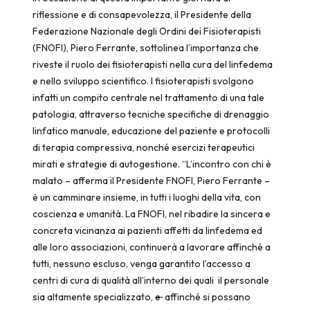
riflessione e di consapevolezza, il Presidente della
Federazione Nazionale degli Ordini dei Fisioterapisti
(FNOFI), Piero Ferrante, sottolinea l’importanza che
riveste il ruolo dei fisioterapisti nella cura del linfedema
e nello sviluppo scientifico. I fisioterapisti svolgono
infatti un compito centrale nel trattamento di una tale
patologia, attraverso tecniche specifiche di drenaggio
linfatico manuale, educazione del paziente e protocolli
di terapia compressiva, nonché esercizi terapeutici
mirati e strategie di autogestione. “L’incontro con chi è
malato – afferma il Presidente FNOFI, Piero Ferrante –
è un camminare insieme, in tutti i luoghi della vita, con
coscienza e umanità. La FNOFI, nel ribadire la sincera e
concreta vicinanza ai pazienti affetti da linfedema ed
alle loro associazioni, continuerà a lavorare affinché a
tutti, nessuno escluso, venga garantito l’accesso a
centri di cura di qualità all’interno dei quali il personale
sia altamente specializzato,
e
affinché si possano