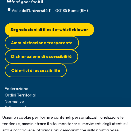
fnofi@pec.fnofi.it
Viale dell'Università 11 - 00185 Roma (RM)
Segnalazioni di illecito–whistleblower
Amministrazione trasparente
Dichiarazione di accessibilità
Obiettivi di accessibilità
Federazione
Ordini Territoriali
Normative
Diffusione Survey
Opportunità professionali
Usiamo i cookie per fornire contenuti personalizzati, analizzare le
Formazione
tendenze, amministrare il sito, monitorare i movimenti degli utenti sul
News
sito e raccogliere informazioni demografiche sulla nostra base