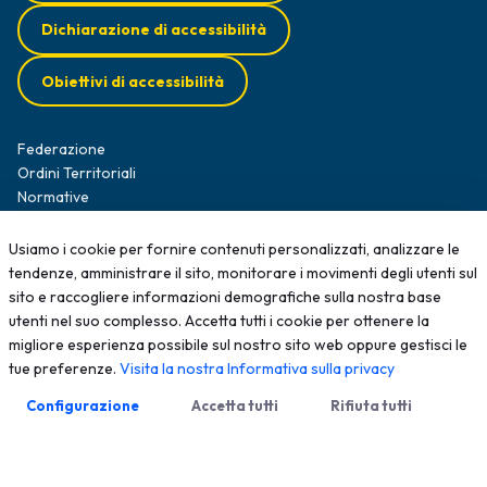
Dichiarazione di accessibilità
Obiettivi di accessibilità
Federazione
Ordini Territoriali
Normative
Diffusione Survey
Opportunità professionali
Usiamo i cookie per fornire contenuti personalizzati, analizzare le
Formazione
tendenze, amministrare il sito, monitorare i movimenti degli utenti sul
News
sito e raccogliere informazioni demografiche sulla nostra base
Contatti
utenti nel suo complesso. Accetta tutti i cookie per ottenere la
migliore esperienza possibile sul nostro sito web oppure gestisci le
tue preferenze.
Visita la nostra Informativa sulla privacy
2025 - Tutti i diritti sono riservati; qualsiasi riproduzione, anche
parziale, senza autorizzazione scritta è vietata
Configurazione
Accetta tutti
Rifiuta tutti
Meccanismo di Feedback
Privacy Policy