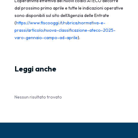
L’operatività effettiva dei nuovi codici ATECO decorre
dal prossimo primo aprile e tutte le indicazioni operative
sono disponibili sul sito dell’Agenzia delle Entrate
(
https://www.fiscooggi.it/rubrica/normativa-e-
prassi/articolo/nuova-classificazione-ateco-2025-
varo-gennaio-campo-ad-aprile
).
Leggi anche
Nessun risultato trovato