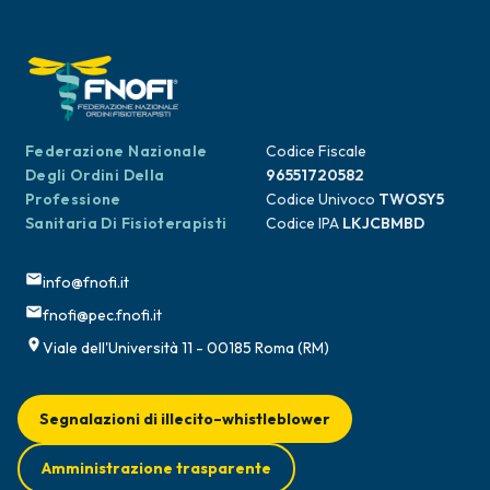
Federazione Nazionale
Codice Fiscale
Degli Ordini Della
96551720582
Professione
Codice Univoco
TWOSY5
Sanitaria Di Fisioterapisti
Codice IPA
LKJCBMBD
info@fnofi.it
fnofi@pec.fnofi.it
Viale dell'Università 11 - 00185 Roma (RM)
Segnalazioni di illecito–whistleblower
Amministrazione trasparente