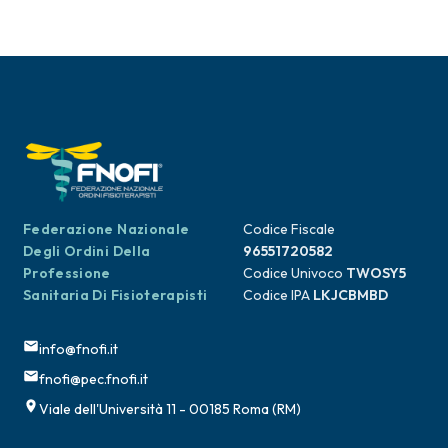
Federazione Nazionale
Codice Fiscale
Degli Ordini Della
96551720582
Professione
Codice Univoco
TWOSY5
Sanitaria Di Fisioterapisti
Codice IPA
LKJCBMBD
info@fnofi.it
fnofi@pec.fnofi.it
Viale dell'Università 11 - 00185 Roma (RM)