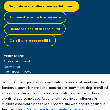
Segnalazioni di illecito–whistleblower
Amministrazione trasparente
Dichiarazione di accessibilità
Obiettivi di accessibilità
Federazione
Ordini Territoriali
Normative
Diffusione Survey
Opportunità professionali
Usiamo i cookie per fornire contenuti personalizzati, analizzare le
Formazione
tendenze, amministrare il sito, monitorare i movimenti degli utenti sul
News
sito e raccogliere informazioni demografiche sulla nostra base
Contatti
utenti nel suo complesso. Accetta tutti i cookie per ottenere la
migliore esperienza possibile sul nostro sito web oppure gestisci le
2025 - Tutti i diritti sono riservati; qualsiasi riproduzione, anche
tue preferenze.
Visita la nostra Informativa sulla privacy