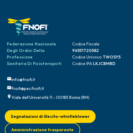
Federazione Nazionale
Codice Fiscale
Degli Ordini Della
96551720582
Professione
Codice Univoco
TWOSY5
Sanitaria Di Fisioterapisti
Codice IPA
LKJCBMBD
info@fnofi.it
fnofi@pec.fnofi.it
Viale dell'Università 11 - 00185 Roma (RM)
Segnalazioni di illecito–whistleblower
Amministrazione trasparente