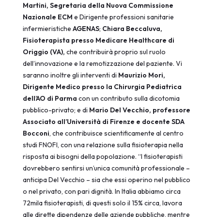
Martini, Segretaria della Nuova Commissione
Nazionale ECM
e Dirigente professioni sanitarie
infermieristiche
AGENAS
;
Chiara Beccaluva,
Fisioterapista presso Medicare Healthcare di
Origgio (VA),
che contribuirà proprio sul ruolo
dell’innovazione e la remotizzazione del paziente. Vi
saranno inoltre gli interventi di
Maurizio Mori,
Dirigente Medico presso la Chirurgia Pediatrica
dell’AO di Parma
con un contributo sulla dicotomia
pubblico-privato; e di
Mario Del Vecchio, professore
Associato all’Università di Firenze e docente SDA
Bocconi
, che contribuisce scientificamente al centro
studi FNOFI, con una relazione sulla fisioterapia nella
risposta ai bisogni della popolazione. “I fisioterapisti
dovrebbero sentirsi un’unica comunità professionale –
anticipa Del Vecchio – sia che essi operino nel pubblico
o nel privato, con pari dignità. In Italia abbiamo circa
72mila fisioterapisti, di questi solo il 15% circa, lavora
alle dirette dipendenze delle aziende pubbliche, mentre