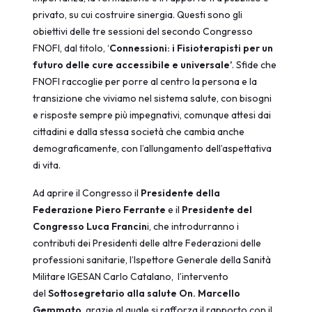
privato, su cui costruire sinergia. Questi sono gli
obiettivi delle tre sessioni del secondo Congresso
FNOFI, dal titolo, ‘
Connessioni: i Fisioterapisti per un
futuro delle cure accessibile e universale’
. Sfide che
FNOFI raccoglie per porre al centro la persona e la
transizione che viviamo nel sistema salute, con bisogni
e risposte sempre più impegnativi, comunque attesi dai
cittadini e dalla stessa società che cambia anche
demograficamente, con l’allungamento dell’aspettativa
di vita.
Ad aprire il Congresso il
Presidente della
Federazione Piero Ferrante
e il
Presidente del
Congresso Luca Francin
i, che introdurranno i
contributi dei Presidenti delle altre Federazioni delle
professioni sanitarie, l’Ispettore Generale della Sanità
Militare IGESAN Carlo Catalano, l’intervento
del
Sottosegretario alla salute On. Marcello
Gemmato
, grazie al quale si rafforza il rapporto con il