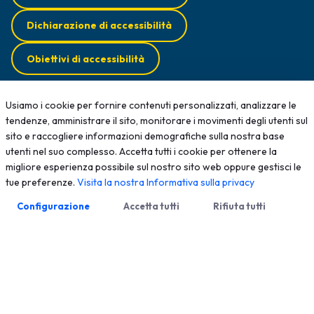
Dichiarazione di accessibilità
Obiettivi di accessibilità
Federazione
Usiamo i cookie per fornire contenuti personalizzati, analizzare le
Ordini Territoriali
tendenze, amministrare il sito, monitorare i movimenti degli utenti sul
Normative
sito e raccogliere informazioni demografiche sulla nostra base
Diffusione Survey
utenti nel suo complesso. Accetta tutti i cookie per ottenere la
Opportunità professionali
migliore esperienza possibile sul nostro sito web oppure gestisci le
Formazione
tue preferenze.
Visita la nostra Informativa sulla privacy
News
Configurazione
Accetta tutti
Rifiuta tutti
Contatti
2025 - Tutti i diritti sono riservati; qualsiasi riproduzione, anche
parziale, senza autorizzazione scritta è vietata
Meccanismo di Feedback
Privacy Policy