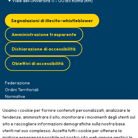
Viale dell'Università 11 - 00185 Roma (RM)
Segnalazioni di illecito–whistleblower
Amministrazione trasparente
Dichiarazione di accessibilità
Obiettivi di accessibilità
Federazione
Ordini Territoriali
Normative
Diffusione Survey
Opportunità professionali
Usiamo i cookie per fornire contenuti personalizzati, analizzare le
Formazione
tendenze, amministrare il sito, monitorare i movimenti degli utenti sul
News
sito e raccogliere informazioni demografiche sulla nostra base
Contatti
utenti nel suo complesso. Accetta tutti i cookie per ottenere la
migliore esperienza possibile sul nostro sito web oppure gestisci le