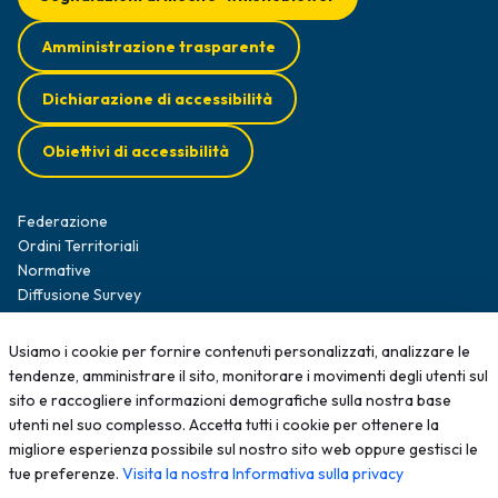
Amministrazione trasparente
Dichiarazione di accessibilità
Obiettivi di accessibilità
Federazione
Ordini Territoriali
Normative
Diffusione Survey
Opportunità professionali
Formazione
Usiamo i cookie per fornire contenuti personalizzati, analizzare le
News
tendenze, amministrare il sito, monitorare i movimenti degli utenti sul
Contatti
sito e raccogliere informazioni demografiche sulla nostra base
utenti nel suo complesso. Accetta tutti i cookie per ottenere la
migliore esperienza possibile sul nostro sito web oppure gestisci le
2025 - Tutti i diritti sono riservati; qualsiasi riproduzione, anche
tue preferenze.
Visita la nostra Informativa sulla privacy
parziale, senza autorizzazione scritta è vietata