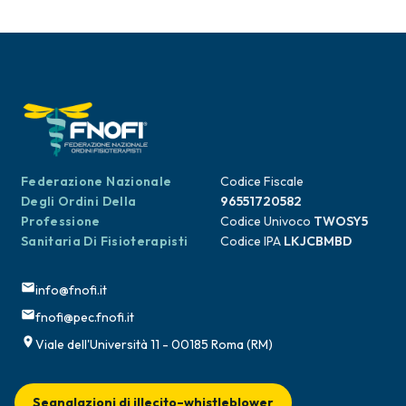
Federazione Nazionale
Codice Fiscale
Degli Ordini Della
96551720582
Professione
Codice Univoco
TWOSY5
Sanitaria Di Fisioterapisti
Codice IPA
LKJCBMBD
info@fnofi.it
fnofi@pec.fnofi.it
Viale dell'Università 11 - 00185 Roma (RM)
Segnalazioni di illecito–whistleblower