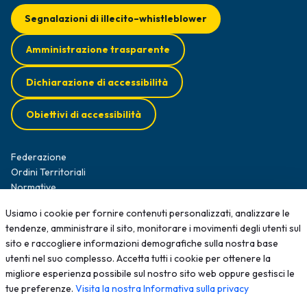
Segnalazioni di illecito–whistleblower
Amministrazione trasparente
Dichiarazione di accessibilità
Obiettivi di accessibilità
Federazione
Ordini Territoriali
Normative
Diffusione Survey
Usiamo i cookie per fornire contenuti personalizzati, analizzare le
Opportunità professionali
tendenze, amministrare il sito, monitorare i movimenti degli utenti sul
Formazione
sito e raccogliere informazioni demografiche sulla nostra base
News
utenti nel suo complesso. Accetta tutti i cookie per ottenere la
Contatti
migliore esperienza possibile sul nostro sito web oppure gestisci le
tue preferenze.
Visita la nostra Informativa sulla privacy
2025 - Tutti i diritti sono riservati; qualsiasi riproduzione, anche