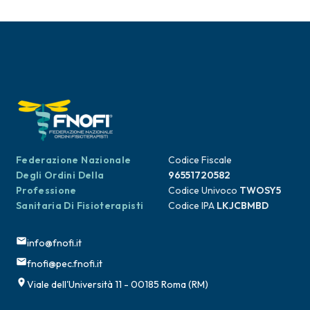
Federazione Nazionale
Codice Fiscale
Degli Ordini Della
96551720582
Professione
Codice Univoco
TWOSY5
Sanitaria Di Fisioterapisti
Codice IPA
LKJCBMBD
info@fnofi.it
fnofi@pec.fnofi.it
Viale dell'Università 11 - 00185 Roma (RM)