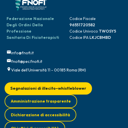
Federazione Nazionale
Codice Fiscale
Degli Ordini Della
96551720582
Professione
Codice Univoco
TWOSY5
Sanitaria Di Fisioterapisti
Codice IPA
LKJCBMBD
info@fnofi.it
fnofi@pec.fnofi.it
Viale dell'Università 11 - 00185 Roma (RM)
Segnalazioni di illecito–whistleblower
Amministrazione trasparente
Dichiarazione di accessibilità