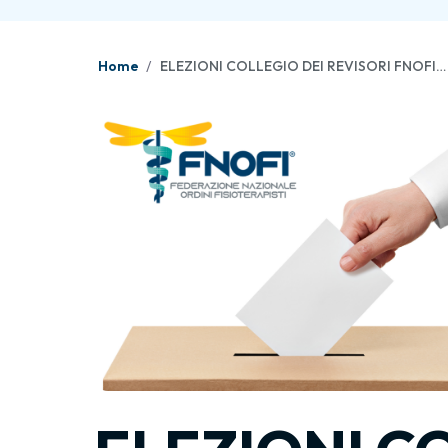
Home
ELEZIONI COLLEGIO DEI REVISORI FNOFI – QUADRIENNIO 2023-2027 – COMUNICAZIONE AMMISSIONE CANDIDATURA INDIVIDUALE – Dott. Vincenzo Ziulu