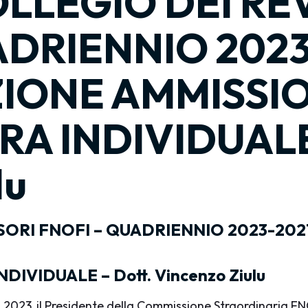
OLLEGIO DEI RE
ADRIENNIO 2023
IONE AMMISSI
A INDIVIDUALE 
lu
ISORI FNOFI – QUADRIENNIO 2023-20
VIDUALE – Dott. Vincenzo Ziulu
 2023, il Presidente della Commissione Straordinaria F