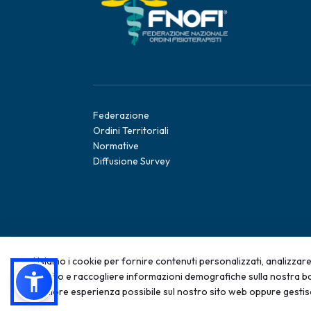
Federazione
Ordini Territoriali
Normative
Diffusione Survey
Usiamo i cookie per fornire contenuti personalizzati, analizzare 
sul sito e raccogliere informazioni demografiche sulla nostra ba
2025 - Tutti i diritti sono riservati; qualsiasi rip
migliore esperienza possibile sul nostro sito web oppure gestis
vietata