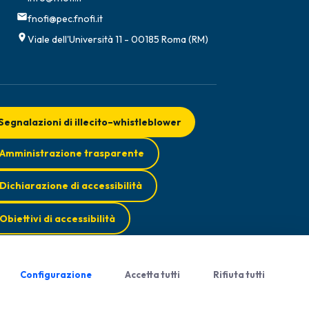
fnofi@pec.fnofi.it
Viale dell'Università 11 - 00185 Roma (RM)
Segnalazioni di illecito–whistleblower
Amministrazione trasparente
Dichiarazione di accessibilità
Obiettivi di accessibilità
Configurazione
Accetta tutti
Rifiuta tutti
smo di Feedback
Privacy Policy