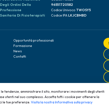
Degli Ordini Della
96551720582
Professione
Codice Univoco
TWOSY5
Sanitaria Di Fisioterapisti
Codice IPA
LKJCBMBD
Opportunità professionali
Formazione
News
Contatti
le tendenze, amministrare il sito, monitorare i movimenti degli utenti
se utenti nel suo complesso. Accetta tutti i cookie per ottenere la
roduzione, anche parziale, senza autorizzazione scritta è
ci le tue preferenze.
Visita la nostra Informativa sulla privacy
Meccani