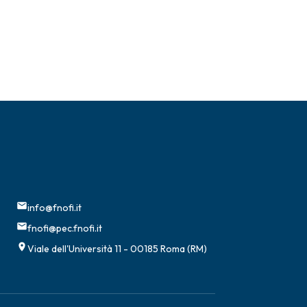
info@fnofi.it
fnofi@pec.fnofi.it
Viale dell'Università 11 - 00185 Roma (RM)