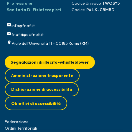
Professione
Codice Univoco
TWOSY5
Sanitaria Di Fisioterapisti
Codice IPA
LKJCBMBD
info@fnofi.it
fnofi@pec.fnofi.it
Viale dell'Università 11 - 00185 Roma (RM)
Segnalazioni di illecito–whistleblower
Amministrazione trasparente
Dichiarazione di accessibilità
Obiettivi di accessibilità
Federazione
Ordini Territoriali