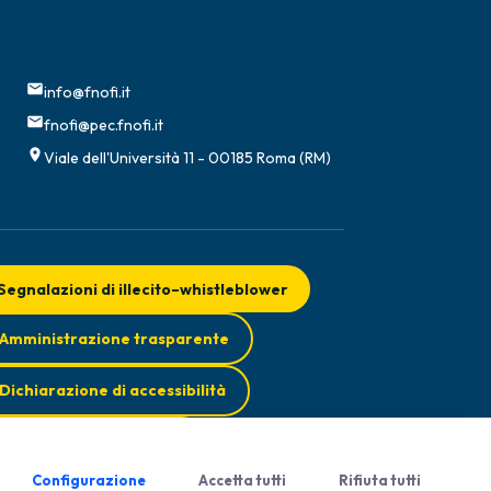
info@fnofi.it
fnofi@pec.fnofi.it
Viale dell'Università 11 - 00185 Roma (RM)
Segnalazioni di illecito–whistleblower
Amministrazione trasparente
Dichiarazione di accessibilità
Obiettivi di accessibilità
Configurazione
Accetta tutti
Rifiuta tutti