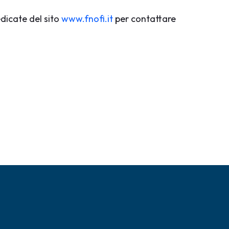
dedicate del sito
www.fnofi.it
per contattare