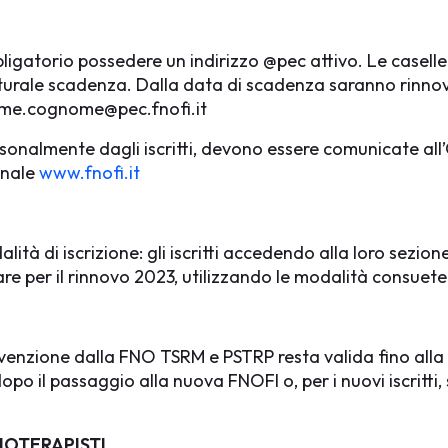
bbligatorio possedere un indirizzo @pec attivo. Le
casell
 naturale scadenza. Dalla data di scadenza saranno ri
nome.cognome@pec.fnofi.it
ersonalmente dagli iscritti, devono essere comunicate al
ionale
www.fnofi.it
tà di iscrizione: gli iscritti accedendo alla loro sezion
re per il rinnovo 2023, utilizzando le modalità consuete
nvenzione dalla FNO TSRM e PSTRP resta valida fino all
o il passaggio alla nuova FNOFI o, per i nuovi iscritti,
IOTERAPISTI