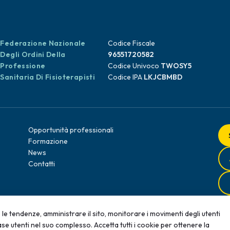
Federazione Nazionale
Codice Fiscale
Degli Ordini Della
96551720582
Professione
Codice Univoco
TWOSY5
Sanitaria Di Fisioterapisti
Codice IPA
LKJCBMBD
Opportunità professionali
Formazione
News
Contatti
le tendenze, amministrare il sito, monitorare i movimenti degli utenti
se utenti nel suo complesso. Accetta tutti i cookie per ottenere la