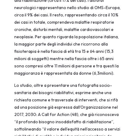
alla riabilitazione (circa il 17% dei casi). I disturbi
neurologici rappresentano nello studio di OMS-Europa,
circa il 9% dei casi. Il resto, rappresentando circa il 10%
dei casi in totale, comprendeva malattie respiratorie
croniche, disturbi mentali, malattie cardiovascolari e
neoplasie. Per quanto riguarda la popolazione italiana,
la maggior parte degli individui che ricorrono alla
fisioterapia è nella fascia di età tra 15 e 64 anni (15,3
milioni di soggetti) mentre nella fascia oltre i 65 anni
sono compresi oltre 11 milioni di persone e tra questi la
maggioranza è rappresentata da donne (6,3milioni).
Lo studio, oltre a presentare una fotografia socio-
sanitaria dei bisogni riabilitativi, esprime anche una
richiesta comune e trasversale di interventi, che si rifà
ad una posizione già espressa dall’Organizzazione nel
2017, 2030: A Call for Action (48), che già riconosceva
“il profondo bisogno insoddisfatto di riabilitazione”,
sottolineando “il valore dell’equità nell’accesso a servizi