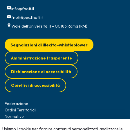
info@fnofi.it
fnofi@pec.fnofi.it
Viale dell'Università 11 - 00185 Roma (RM)
Segnalazioni di illecito–whistleblower
Amministrazione trasparente
Dichiarazione di accessibilità
Obiettivi di accessibilità
Federazione
Ordini Territoriali
Normative
Diffusione Survey
Usiamo i cookie per fornire contenuti personalizzati, analizzare le
Opportunità professionali