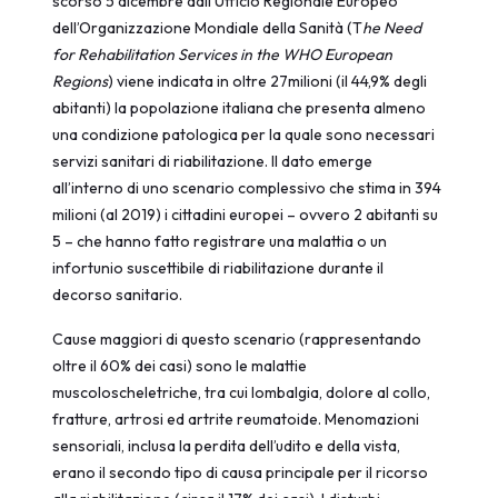
scorso 5 dicembre dall’Ufficio Regionale Europeo
dell’Organizzazione Mondiale della Sanità (T
he Need
for Rehabilitation Services in the WHO European
Regions
) viene indicata in oltre 27milioni (il 44,9% degli
abitanti) la popolazione italiana che presenta almeno
una condizione patologica per la quale sono necessari
servizi sanitari di riabilitazione. Il dato emerge
all’interno di uno scenario complessivo che stima in 394
milioni (al 2019) i cittadini europei – ovvero 2 abitanti su
5 – che hanno fatto registrare una malattia o un
infortunio suscettibile di riabilitazione durante il
decorso sanitario.
Cause maggiori di questo scenario (rappresentando
oltre il 60% dei casi) sono le malattie
muscoloscheletriche, tra cui lombalgia, dolore al collo,
fratture, artrosi ed artrite reumatoide. Menomazioni
sensoriali, inclusa la perdita dell’udito e della vista,
erano il secondo tipo di causa principale per il ricorso