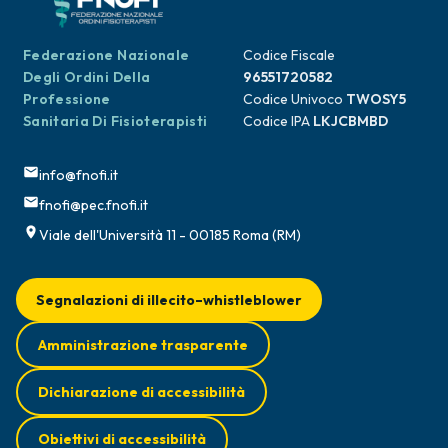
Federazione Nazionale
Codice Fiscale
Degli Ordini Della
96551720582
Professione
Codice Univoco
TWOSY5
Sanitaria Di Fisioterapisti
Codice IPA
LKJCBMBD
info@fnofi.it
fnofi@pec.fnofi.it
Viale dell'Università 11 - 00185 Roma (RM)
Segnalazioni di illecito–whistleblower
Amministrazione trasparente
Dichiarazione di accessibilità
Obiettivi di accessibilità