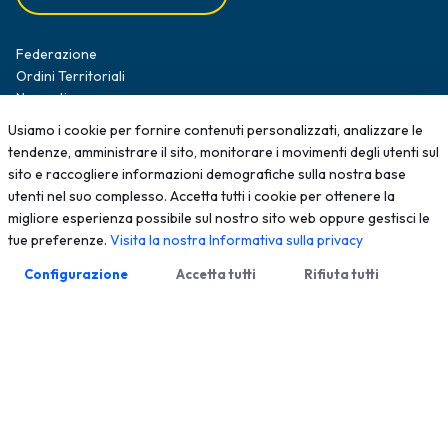
Federazione
Ordini Territoriali
Normative
Diffusione Survey
Usiamo i cookie per fornire contenuti personalizzati, analizzare le
Opportunità professionali
tendenze, amministrare il sito, monitorare i movimenti degli utenti sul
Formazione
sito e raccogliere informazioni demografiche sulla nostra base
News
utenti nel suo complesso. Accetta tutti i cookie per ottenere la
Contatti
migliore esperienza possibile sul nostro sito web oppure gestisci le
tue preferenze.
Visita la nostra Informativa sulla privacy
2025 - Tutti i diritti sono riservati; qualsiasi riproduzione, anche
Configurazione
Accetta tutti
Rifiuta tutti
parziale, senza autorizzazione scritta è vietata
Meccanismo di Feedback
Privacy Policy