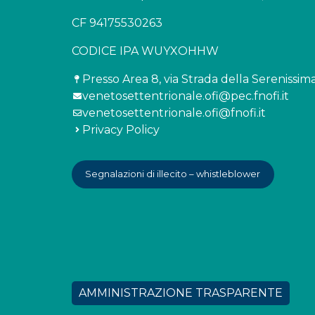
CF 94175530263
CODICE IPA WUYXOHHW
Presso Area 8, via Strada della Serenissima
venetosettentrionale.ofi@pec.fnofi.it
venetosettentrionale.ofi@fnofi.it
Privacy Policy
Segnalazioni di illecito – whistleblower
AMMINISTRAZIONE TRASPARENTE