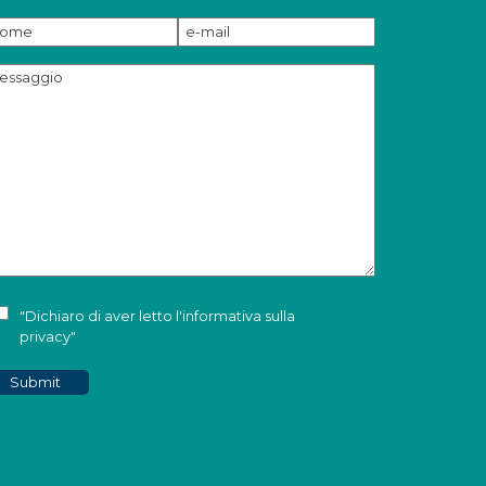
"Dichiaro di aver letto l'
informativa sulla
privacy
"