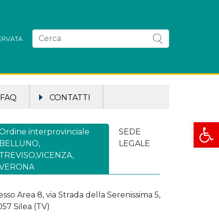
SERVATA
FAQ
CONTATTI
Apri la
Ordine interprovinciale
SEDE
BELLUNO,
LEGALE
TREVISO,VICENZA,
VERONA
esso Area 8, via Strada della Serenissima 5,
057 Silea (TV)