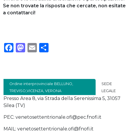
Se non trovate la risposta che cercate, non esitate
a contattarci!
Facebook
Mastodon
Email
Condividi
Ordine interprovinciale BELLUNO,
SEDE
TREVISO,VICENZA, VERONA
LEGALE
Presso Area 8, via Strada della Serenissima 5, 31057
Silea (TV)
PEC: venetosettentrionale.ofi@pec.fnofi.it
MAIL: venetosettentrionale.ofi@fnofi.it