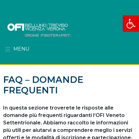
Apri la
MENU
FAQ – DOMANDE
FREQUENTI
In questa sezione troverete le risposte alle
domande più frequenti riguardanti l’OFI Veneto
Settentrionale. Abbiamo raccolto le informazioni
più utili per aiutarvi a comprendere meglio i servizi
offerti e le modalità di iscrizione e partecipazione.