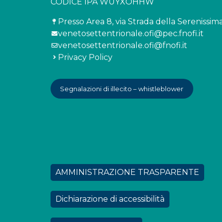
CODICE IPA WUYXOHHW
Presso Area 8, via Strada della Serenissima
venetosettentrionale.ofi@pec.fnofi.it
venetosettentrionale.ofi@fnofi.it
Privacy Policy
Segnalazioni di illecito – whistleblower
AMMINISTRAZIONE TRASPARENTE
Dichiarazione di accessibilità