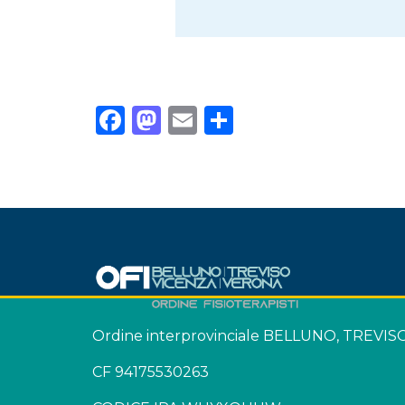
Facebook
Mastodon
Email
Condividi
Ordine interprovinciale BELLUNO, TREVI
CF 94175530263