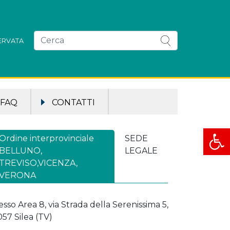
SERVATA
FAQ
CONTATTI
Apri la
Ordine interprovinciale
SEDE
BELLUNO,
LEGALE
TREVISO,VICENZA,
VERONA
esso Area 8, via Strada della Serenissima 5,
057 Silea (TV)