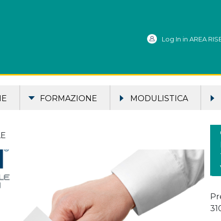
Log In in AREA RI
ME
FORMAZIONE
MODULISTICA
LE
Pr
31