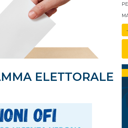
PE
MA
AMMA ELETTORALE