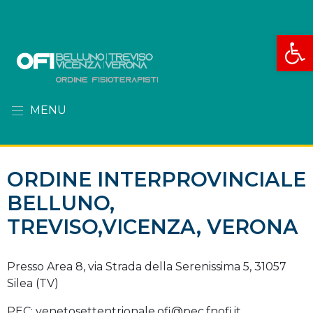
Apri la
MENU
ORDINE INTERPROVINCIALE
BELLUNO,
TREVISO,VICENZA, VERONA
Presso Area 8, via Strada della Serenissima 5, 31057
Silea (TV)
PEC: venetosettentrionale.ofi@pec.fnofi.it