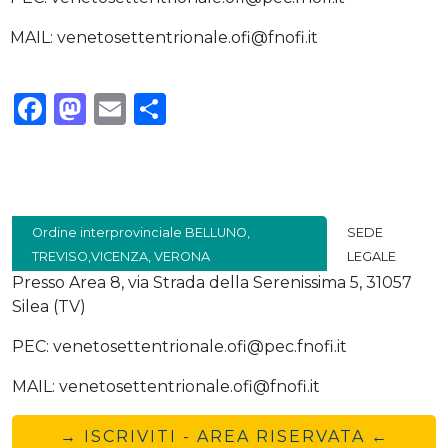
MAIL: venetosettentrionale.ofi@fnofi.it
Facebook
Mastodon
Email
Condividi
Ordine interprovinciale BELLUNO,
SEDE
TREVISO,VICENZA, VERONA
LEGALE
Presso Area 8, via Strada della Serenissima 5, 31057
Silea (TV)
PEC: venetosettentrionale.ofi@pec.fnofi.it
MAIL: venetosettentrionale.ofi@fnofi.it
→ ISCRIVITI - AREA RISERVATA ←