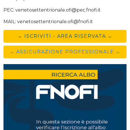
PEC: venetosettentrionale.ofi@pec.fnofi.it
MAIL: venetosettentrionale.ofi@fnofi.it
→ ISCRIVITI - AREA RISERVATA ←
→ ASSICURAZIONE PROFESSIONALE ←