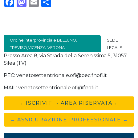
Facebook
Mastodon
Email
Condividi
Ordine interprovinciale BELLUNO,
SEDE
TREVISO,VICENZA, VERONA
LEGALE
Presso Area 8, via Strada della Serenissima 5, 31057
Silea (TV)
PEC: venetosettentrionale.ofi@pec.fnofi.it
MAIL: venetosettentrionale.ofi@fnofi.it
→ ISCRIVITI - AREA RISERVATA ←
→ ASSICURAZIONE PROFESSIONALE ←