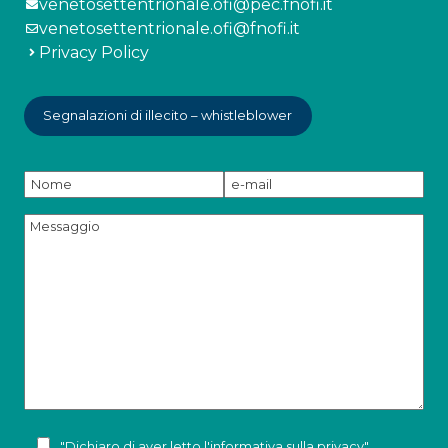
venetosettentrionale.ofi@pec.fnofi.it
venetosettentrionale.ofi@fnofi.it
Privacy Policy
Segnalazioni di illecito – whistleblower
"Dichiaro di aver letto l'
informativa sulla privacy
"