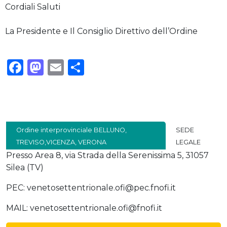
Cordiali Saluti
La Presidente e Il Consiglio Direttivo dell’Ordine
Facebook
Mastodon
Email
Condividi
Ordine interprovinciale BELLUNO,
SEDE
TREVISO,VICENZA, VERONA
LEGALE
Presso Area 8, via Strada della Serenissima 5, 31057
Silea (TV)
PEC: venetosettentrionale.ofi@pec.fnofi.it
MAIL: venetosettentrionale.ofi@fnofi.it