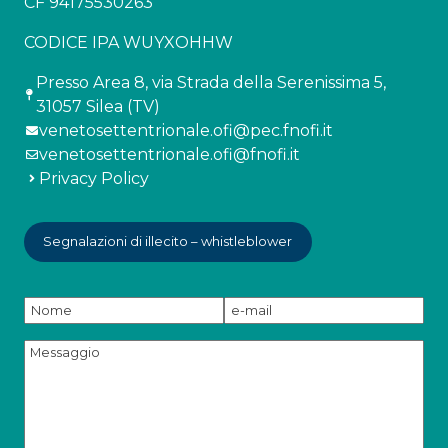
CF 94175530263
CODICE IPA WUYXOHHW
Presso Area 8, via Strada della Serenissima 5,
31057 Silea (TV)
venetosettentrionale.ofi@pec.fnofi.it
venetosettentrionale.ofi@fnofi.it
Privacy Policy
Segnalazioni di illecito – whistleblower