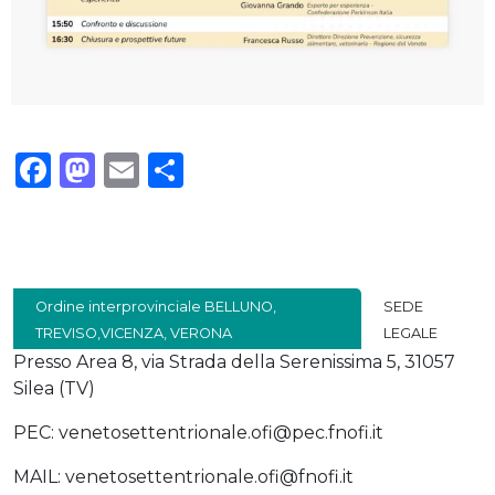
Facebook
Mastodon
Email
Condividi
Ordine interprovinciale BELLUNO,
SEDE
TREVISO,VICENZA, VERONA
LEGALE
Presso Area 8, via Strada della Serenissima 5, 31057
Silea (TV)
PEC: venetosettentrionale.ofi@pec.fnofi.it
MAIL: venetosettentrionale.ofi@fnofi.it