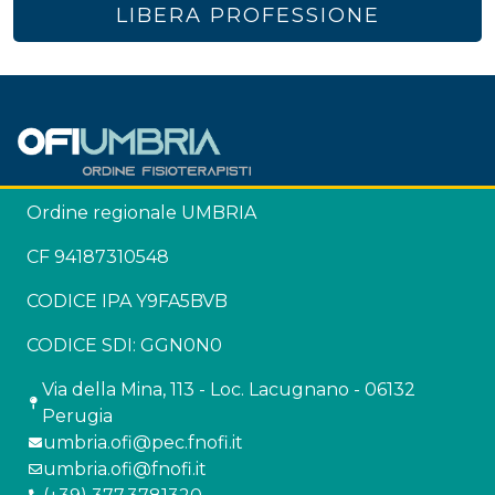
LIBERA PROFESSIONE
Ordine regionale UMBRIA
CF 94187310548
CODICE IPA Y9FA5BVB
CODICE SDI: GGN0N0
Via della Mina, 113 - Loc. Lacugnano - 06132
Perugia
umbria.ofi@pec.fnofi.it
umbria.ofi@fnofi.it