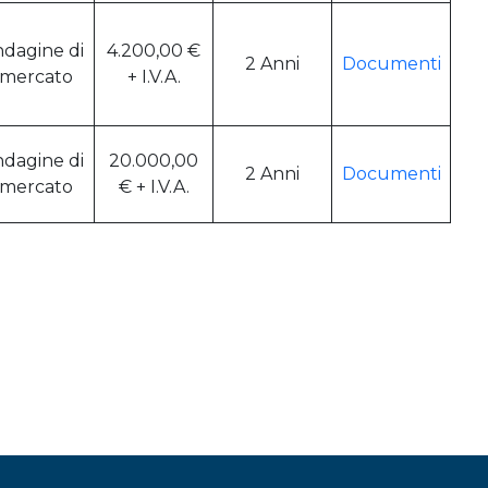
ndagine di
4.200,00 €
2 Anni
Documenti
mercato
+ I.V.A.
ndagine di
20.000,00
2 Anni
Documenti
mercato
€ + I.V.A.