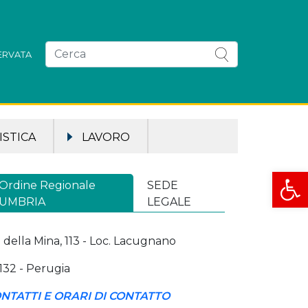
SERVATA
STICA
LAVORO
Apri la
Ordine Regionale
SEDE
UMBRIA
LEGALE
a della Mina, 113 - Loc. Lacugnano
132 - Perugia
NTATTI E ORARI DI CONTATTO