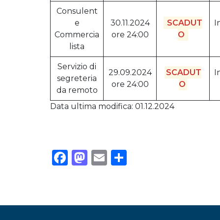
Consulent
e
30.11.2024
SCADUT
I
Commercia
ore 24:00
O
lista
Servizio di
29.09.2024
SCADUT
I
segreteria
ore 24:00
O
da remoto
Data ultima modifica: 01.12.2024
Facebook
Mastodon
Email
Condividi