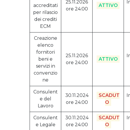
25.11.2026
I
accreditati
ATTIVO
ore 24:00
per rilascio
dei crediti
ECM
Creazione
elenco
fornitori
25.11.2026
I
beni e
ATTIVO
ore 24:00
servizi in
convenzio
ne
Consulent
30.11.2024
SCADUT
I
e del
ore 24:00
O
Lavoro
Consulent
30.11.2024
SCADUT
I
e Legale
ore 24:00
O