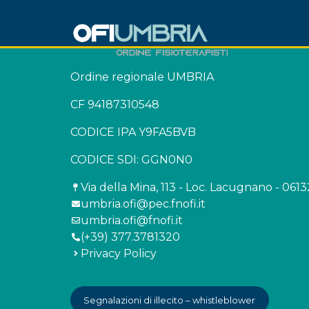
Ordine regionale UMBRIA
CF 94187310548
CODICE IPA Y9FA5BVB
CODICE SDI: GGN0N0
Via della Mina, 113 - Loc. Lacugnano - 061
umbria.ofi@pec.fnofi.it
umbria.ofi@fnofi.it
(+39) 377.3781320
Privacy Policy
Segnalazioni di illecito – whistleblower