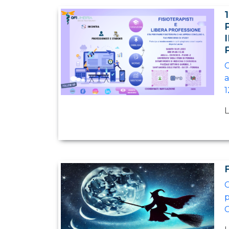
C
a
1
L
C
p
C