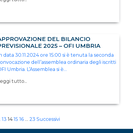
APPROVAZIONE DEL BILANCIO
PREVISIONALE 2025 – OFI UMBRIA
n data 30.11.2024 ore 15:00 si è tenuta la seconda
onvocazione dell’assemblea ordinaria degli iscritti
FI Umbria. L’Assemblea si è…
eggi tutto...
PAGINAZIONE
2
13
14
15
16
…
23
Successivi
DEGLI