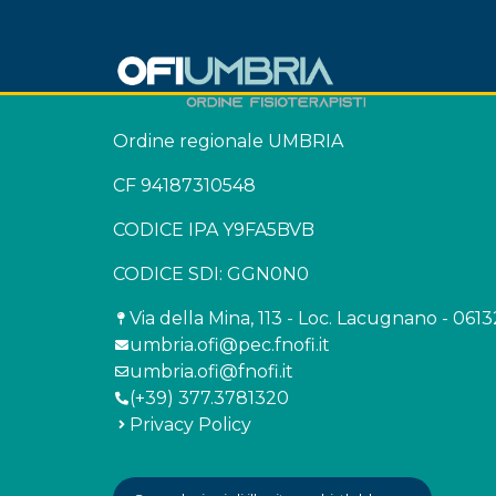
Ordine regionale UMBRIA
CF 94187310548
CODICE IPA Y9FA5BVB
CODICE SDI: GGN0N0
Via della Mina, 113 - Loc. Lacugnano - 061
umbria.ofi@pec.fnofi.it
umbria.ofi@fnofi.it
(+39) 377.3781320
Privacy Policy