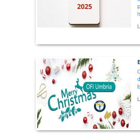
p
I
L
G
d
b
L