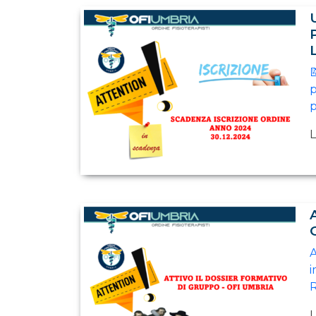

p
p
L
A
i
R
L