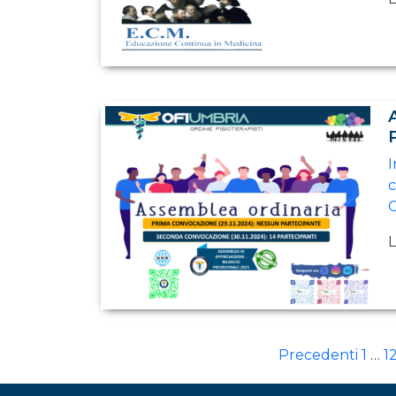
I
c
O
L
Precedenti
1
…
1