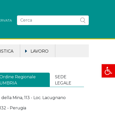
SERVATA
STICA
LAVORO
Apri la
Ordine Regionale
SEDE
UMBRIA
LEGALE
a della Mina, 113 - Loc. Lacugnano
132 - Perugia