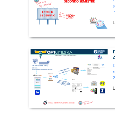
s
i
L
D
r
2
L