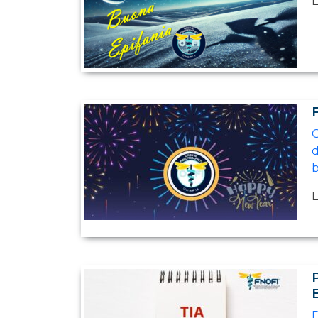
L
G
d
b
L
D