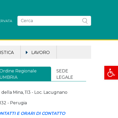
SERVATA
STICA
LAVORO
Apri la
Ordine Regionale
SEDE
UMBRIA
LEGALE
a della Mina, 113 - Loc. Lacugnano
132 - Perugia
NTATTI E ORARI DI CONTATTO