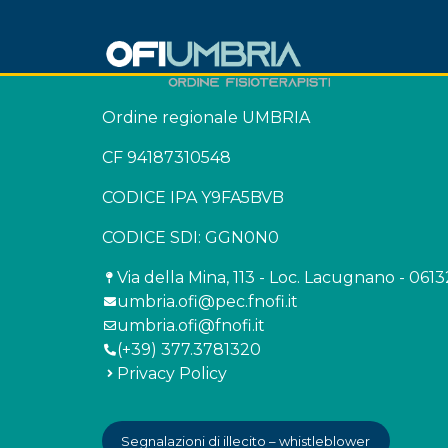
Ordine regionale UMBRIA
CF 94187310548
CODICE IPA Y9FA5BVB
CODICE SDI: GGN0N0
Via della Mina, 113 - Loc. Lacugnano - 061
umbria.ofi@pec.fnofi.it
umbria.ofi@fnofi.it
(+39) 377.3781320
Privacy Policy
Segnalazioni di illecito – whistleblower