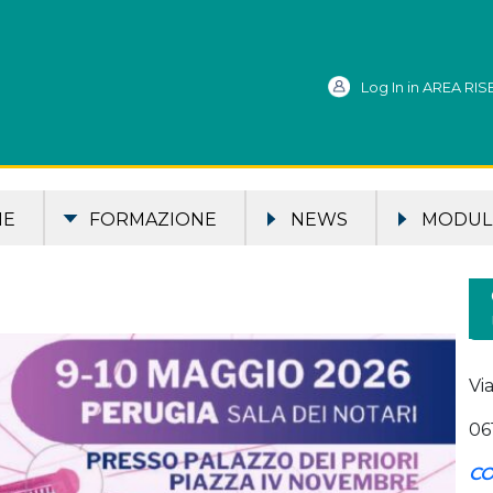
Log In in AREA RI
ME
FORMAZIONE
NEWS
MODULI
Vi
06
CO