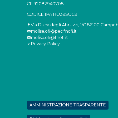
CF 92082940708
CODICE IPA HO39SQC8
Via Duca degli Abruzzi, 1/C 86100 Campo
molise.ofi@pec.fnofi.it
molise.ofi@fnofi.it
Privacy Policy
AMMINISTRAZIONE TRASPARENTE