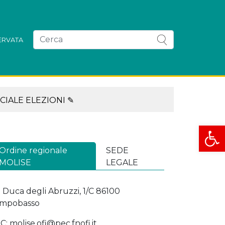
SERVATA
CIALE ELEZIONI ✎
Apri la
Ordine regionale
SEDE
MOLISE
LEGALE
a Duca degli Abruzzi, 1/C 86100
mpobasso
C: molise.ofi@pec.fnofi.it