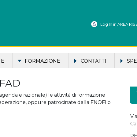
Log In in AREA RI
ME
FORMAZIONE
CONTATTI
SPE
 FAD
agenda e razionale) le attività di formazione
ederazione, oppure patrocinate dalla FNOFI o
Vi
Ca
PE