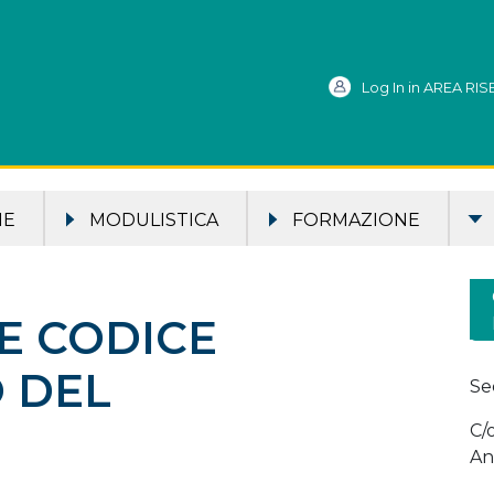
Log In in AREA RI
ME
MODULISTICA
FORMAZIONE
E CODICE
 DEL
Se
C/
An