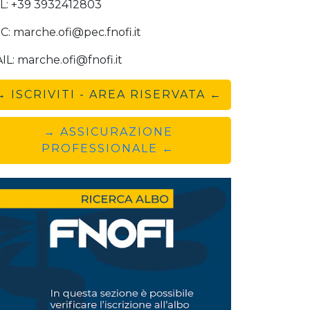
L: +39 3932412803
C: marche.ofi@pec.fnofi.it
IL: marche.ofi@fnofi.it
→ ISCRIVITI - AREA RISERVATA ←
→ ASSICURAZIONE
PROFESSIONALE ←