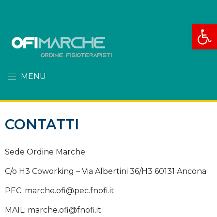
Apri la
MENU
CONTATTI
Sede Ordine Marche
C/o H3 Coworking – Via Albertini 36/H3 60131 Ancona
PEC: marche.ofi@pec.fnofi.it
MAIL: marche.ofi@fnofi.it