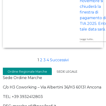
novembre si
chiuderà la
finestra di
pagamento de
TIA 2025. Ent
tale data sarà
Leggi tutto...
PAGINAZIONE
1
2
3
4
Successivi
DEGLI
Ordine Regionale Marche
SEDE LEGALE
ARTICOLI
Sede Ordine Marche
C/o H3 Coworking – Via Albertini 36/H3 60131 Ancona
TEL: +39 3932412803