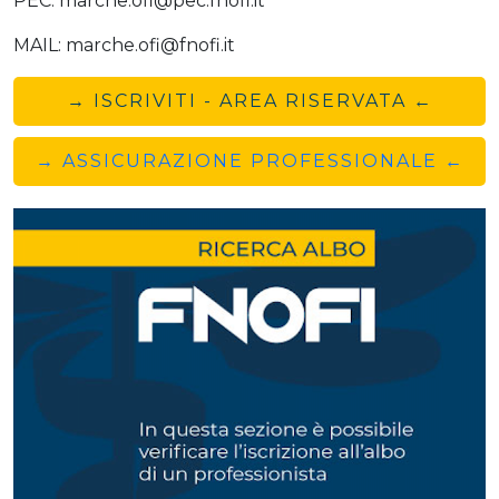
PEC: marche.ofi@pec.fnofi.it
MAIL: marche.ofi@fnofi.it
→ ISCRIVITI - AREA RISERVATA ←
→ ASSICURAZIONE PROFESSIONALE ←