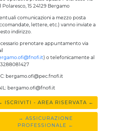
l Polaresco, 15 24129 Bergamo
entuali comunicazioni a mezzo posta
accomandate, lettere, etc.) vanno inviate a
esto indirizzo.
cessario prenotare appuntamento via
il
rgamo.ofi@fnofi.it
) o telefonicamente al
 3288081427
C: bergamo.ofi@pec.fnofi.it
IL: bergamo.ofi@fnofi.it
→ ISCRIVITI - AREA RISERVATA ←
→ ASSICURAZIONE
PROFESSIONALE ←