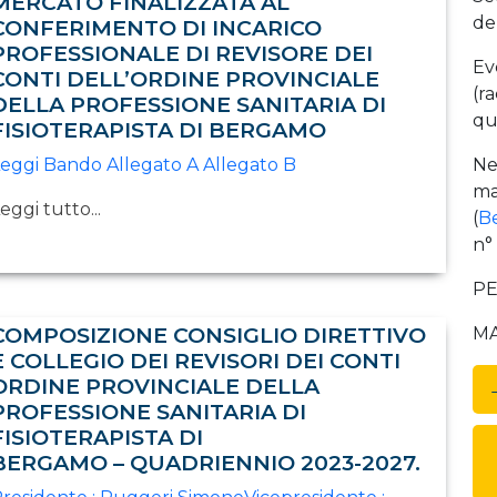
MERCATO FINALIZZATA AL
de
CONFERIMENTO DI INCARICO
PROFESSIONALE DI REVISORE DEI
Ev
CONTI DELL’ORDINE PROVINCIALE
(r
DELLA PROFESSIONE SANITARIA DI
qu
FISIOTERAPISTA DI BERGAMO
eggi Bando Allegato A Allegato B
Ne
ma
eggi tutto...
(
Be
n°
PE
COMPOSIZIONE CONSIGLIO DIRETTIVO
MA
E COLLEGIO DEI REVISORI DEI CONTI
ORDINE PROVINCIALE DELLA
PROFESSIONE SANITARIA DI
FISIOTERAPISTA DI
BERGAMO – QUADRIENNIO 2023-2027.