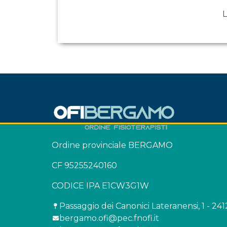
L
Ordine provinciale BERGAMO
CF 95255240160
CODICE IPA E1CW3G1W
Passaggio dei Canonici Lateranensi, 1 - 2
bergamo.ofi@pec.fnofi.it