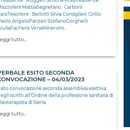
residente : Ruggeri SimoneVicepresidente :
azzoleni MattiaSegretario : Carboni
araTesoriere : Bellotti Silvia Consiglieri: Cirillo
aolo AngeloPanzeri StefanoGorghelli
iuliaFacheris VirnaMinervini…
eggi tutto...
VERBALE ESITO SECONDA
CONVOCAZIONE – 04/03/2023
sito convocazione seconda assemblea elettiva
egli iscritti all’Ordine della professione sanitaria di
isioterapista di Siena
eggi tutto...