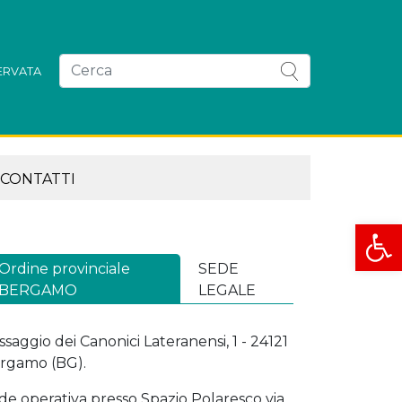
SERVATA
CONTATTI
Apri la
Ordine provinciale
SEDE
BERGAMO
LEGALE
ssaggio dei Canonici Lateranensi, 1 - 24121
rgamo (BG).
de operativa presso Spazio Polaresco via