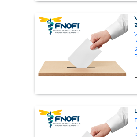
L
T
o
R