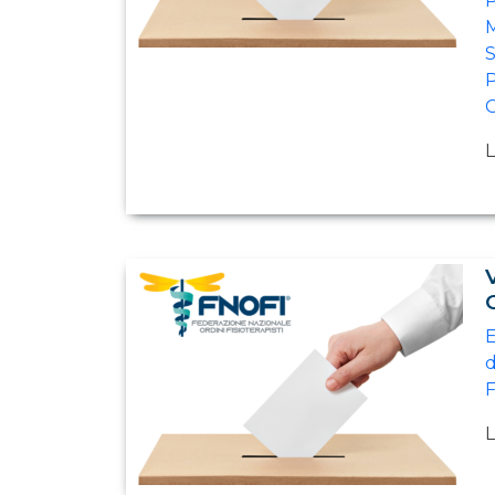
P
M
S
P
G
L
E
d
F
L