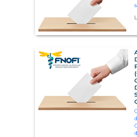
s
L
G
d
C
d