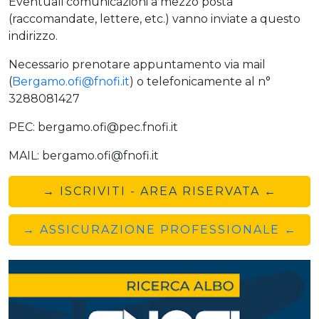
Eventuali comunicazioni a mezzo posta
(raccomandate, lettere, etc.) vanno inviate a questo
indirizzo.
Necessario prenotare appuntamento via mail
(
Bergamo.ofi@fnofi.it
) o telefonicamente al n°
3288081427
PEC: bergamo.ofi@pec.fnofi.it
MAIL: bergamo.ofi@fnofi.it
→ ISCRIVITI - AREA RISERVATA ←
→ ASSICURAZIONE PROFESSIONALE ←