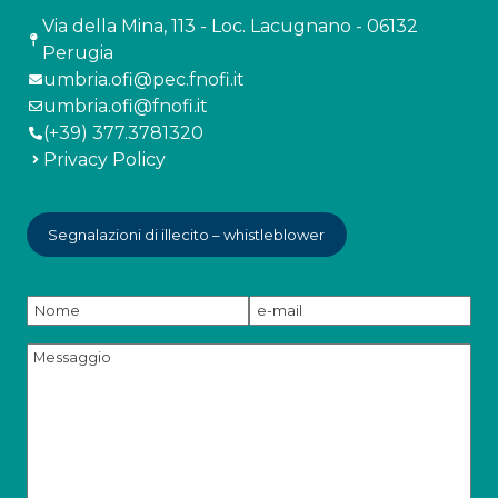
Via della Mina, 113 - Loc. Lacugnano - 06132
Perugia
umbria.ofi@pec.fnofi.it
umbria.ofi@fnofi.it
(+39) 377.3781320
Privacy Policy
Segnalazioni di illecito – whistleblower