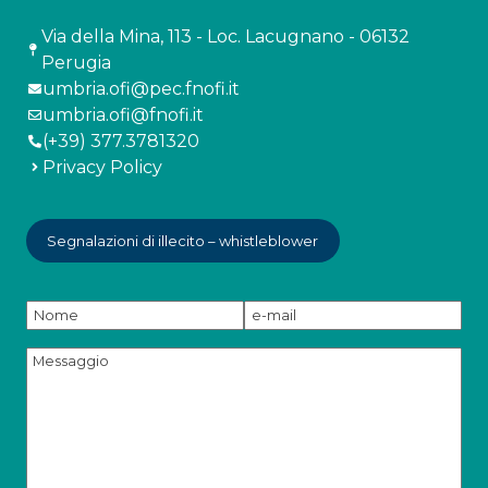
Via della Mina, 113 - Loc. Lacugnano - 06132
Perugia
umbria.ofi@pec.fnofi.it
umbria.ofi@fnofi.it
(+39) 377.3781320
Privacy Policy
Segnalazioni di illecito – whistleblower