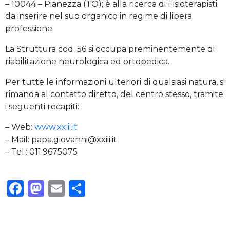
– 10044 – Pianezza (TO); è alla ricerca di Fisioterapisti
da inserire nel suo organico in regime di libera
professione.
La Struttura cod. 56 si occupa preminentemente di
riabilitazione neurologica ed ortopedica.
Per tutte le informazioni ulteriori di qualsiasi natura, si
rimanda al contatto diretto, del centro stesso, tramite
i seguenti recapiti:
– Web:
www.xxiii.it
– Mail: papa.giovanni@xxiii.it
– Tel.: 011.9675075
Facebook
Mastodon
Email
Condividi