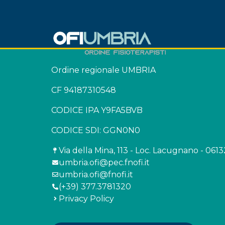
Ordine regionale UMBRIA
CF 94187310548
CODICE IPA Y9FA5BVB
CODICE SDI: GGN0N0
Via della Mina, 113 - Loc. Lacugnano - 061
umbria.ofi@pec.fnofi.it
umbria.ofi@fnofi.it
(+39) 377.3781320
Privacy Policy