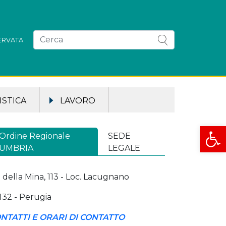
SERVATA
STICA
LAVORO
Apri la
Ordine Regionale
SEDE
UMBRIA
LEGALE
a della Mina, 113 - Loc. Lacugnano
132 - Perugia
NTATTI E ORARI DI CONTATTO