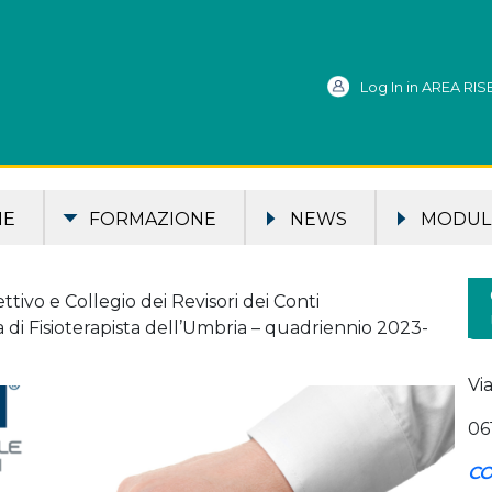
Log In in AREA RI
ME
FORMAZIONE
NEWS
MODULI
ttivo e Collegio dei Revisori dei Conti
 di Fisioterapista dell’Umbria – quadriennio 2023-
Vi
06
CO