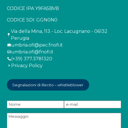
CODICE IPA Y9FA5BVB
CODICE SDI: GGN0N0
Via della Mina, 113 - Loc. Lacugnano - 06132
Perugia
umbria.ofi@pec.fnofi.it
umbria.ofi@fnofi.it
(+39) 377.3781320
Privacy Policy
Segnalazioni di illecito – whistleblower