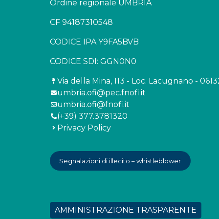
Ordine regionale UMBRIA
CF 94187310548
CODICE IPA Y9FA5BVB
CODICE SDI: GGN0N0
Via della Mina, 113 - Loc. Lacugnano - 061
umbria.ofi@pec.fnofi.it
umbria.ofi@fnofi.it
(+39) 377.3781320
Privacy Policy
Segnalazioni di illecito – whistleblower
AMMINISTRAZIONE TRASPARENTE