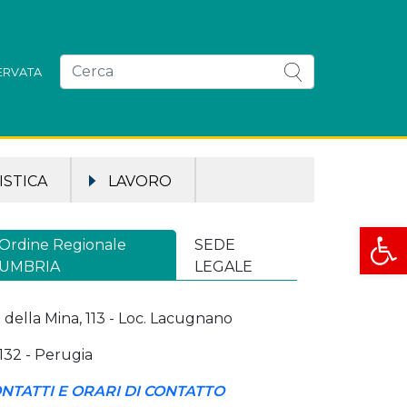
SERVATA
STICA
LAVORO
Apri la
Ordine Regionale
SEDE
UMBRIA
LEGALE
a della Mina, 113 - Loc. Lacugnano
132 - Perugia
NTATTI E ORARI DI CONTATTO