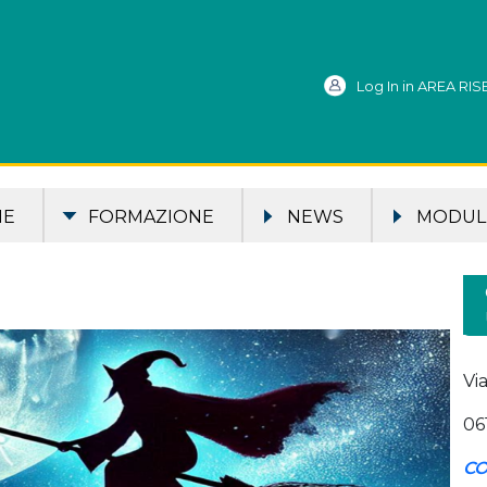
Log In in AREA RI
ME
FORMAZIONE
NEWS
MODULI
Vi
06
CO