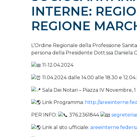
INTERNE: REGI
REGIONE MARC
L’Ordine Regionale della Professione Sanitari
persona della Presidente Dott.ssa Daniela G
11-12.04.2024
11.04.2024 dalle 14.00 alle 18.30 e 12.04
Sala Dei Notari – Piazza IV Novembre, 1
Link Programma:
http://areeinterne.fe
PER INFO:
376.2361844
segreteria
Link al sito ufficiale:
areeinterne.federsa