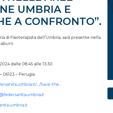
ONE UMBRIA E
HE A CONFRONTO”.
a di Fisioterapista dell’Umbria, sarà presente nella
aburri.
.2024 dalle 08.45 alle 13:30
 – 06123 – Perugia
dersanita.umbria.it/…/Save-the…
@federsanitaumbria.it
nita.umbria.it