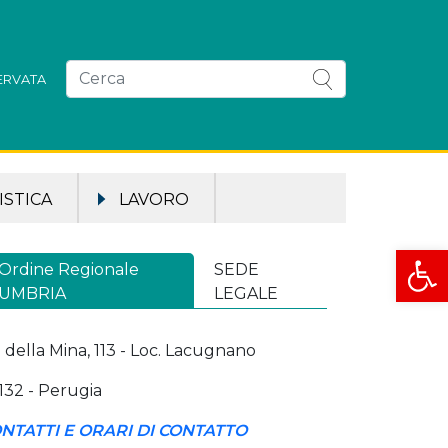
SERVATA
STICA
LAVORO
Apri la
Ordine Regionale
SEDE
UMBRIA
LEGALE
a della Mina, 113 - Loc. Lacugnano
132 - Perugia
NTATTI E ORARI DI CONTATTO