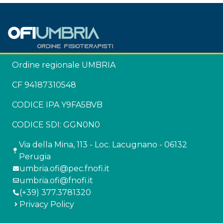
Ordine regionale UMBRIA
CF 94187310548
CODICE IPA Y9FA5BVB
CODICE SDI: GGN0N0
Via della Mina, 113 - Loc. Lacugnano - 06132
Perugia
umbria.ofi@pec.fnofi.it
umbria.ofi@fnofi.it
(+39) 377.3781320
Privacy Policy